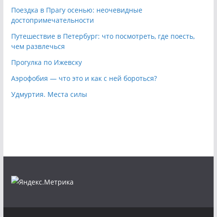
Поездка в Прагу осенью: неочевидные
достопримечательности
Путешествие в Петербург: что посмотреть, где поесть,
чем развлечься
Прогулка по Ижевску
Аэрофобия — что это и как с ней бороться?
Удмуртия. Места силы