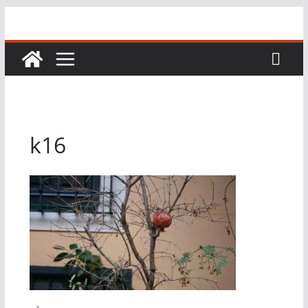
Перейти
к
содержимому
k16