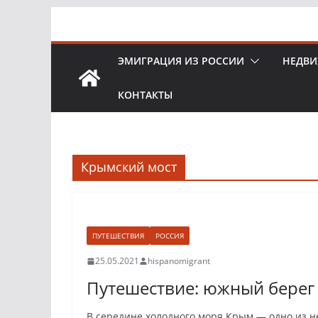
Перейти
к
содержимому
ЭМИГРАЦИЯ ИЗ РОССИИ
НЕДВИ
КОНТАКТЫ
Крымский мост
ПУТЕШЕСТВИЯ
РОССИЯ
25.05.2021
hispanomigrant
Путешествие: южный берег
В середине холодного моря Крым — одно из не