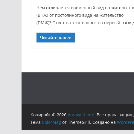
Чем отличается временный вид на жительств
(ВНЖ) от постоянного вида на жительство
(ПМЖ)? Ответ на этот вопрос на первый взгля
Читайте далее
Копирайт © 2026
poravalit.info
. Все права защищ
Тема
ColorMag
от ThemeGrill. Создано на
WordPre