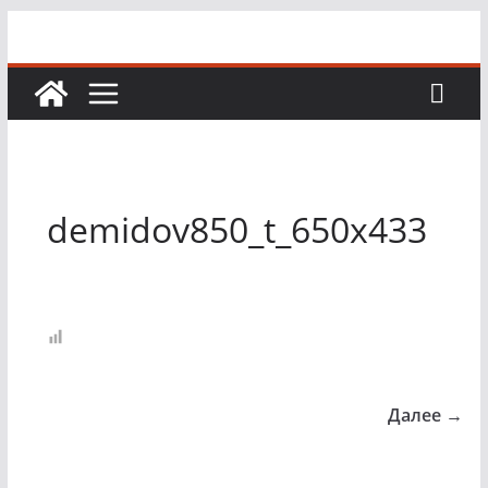
Перейти
к
содержимому
demidov850_t_650x433
Далее →