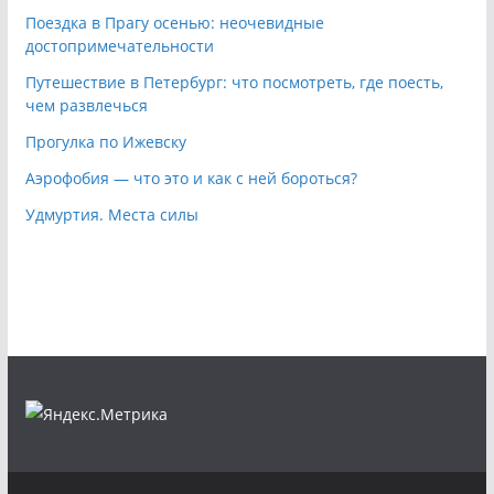
Поездка в Прагу осенью: неочевидные
достопримечательности
Путешествие в Петербург: что посмотреть, где поесть,
чем развлечься
Прогулка по Ижевску
Аэрофобия — что это и как с ней бороться?
Удмуртия. Места силы