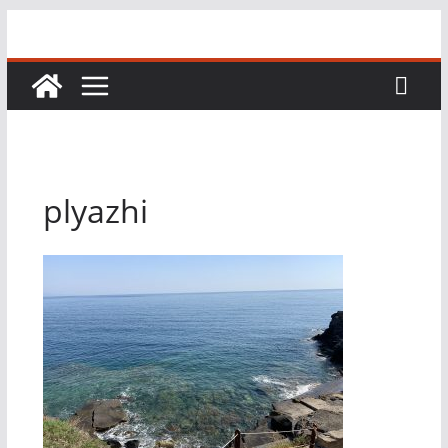
Перейти
к
содержимому
plyazhi